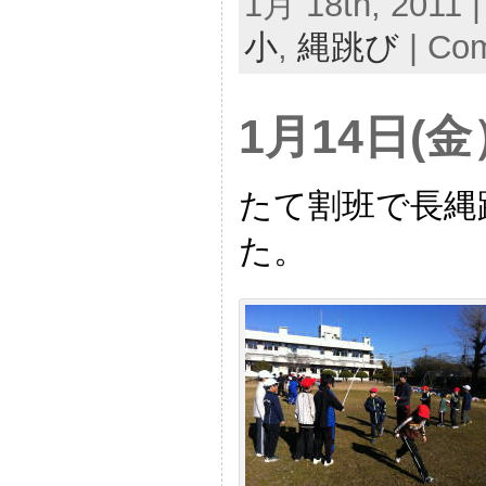
1月 18th, 2011 |
小
,
縄跳び
|
Com
1月14日(
たて割班で長縄
た。