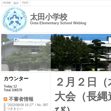
HOME
TEST
紹介
太田小学校
Oota Elementary School Weblog
カウンター
２月２日（
Today:12
Total:106578
大会（長縄
不審者情報
"2022/06/08 18:27" / No. 097
び）
つきまとい